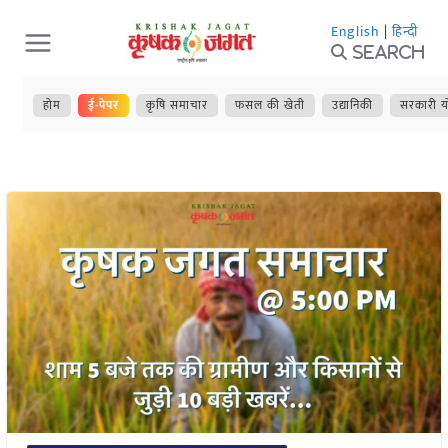
Skip
English
|
हिन्दी
to
Search
content
होम
ई-पेपर
कृषि समाचार
फसल की खेती
उद्यानिकी
सरकारी य