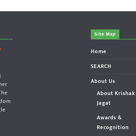
Site Map
Home
SEARCH
k
About Us
her
The
About Krishak
edom
Jagat
gle
Awards &
Recognition