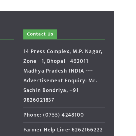
Contact Us
14 Press Complex, M.P. Nagar,
Zone - 1, Bhopal - 462011
Madhya Pradesh INDIA ----
Advertisement Enquiry: Mr.
Sachin Bondriya, +91
9826021837
Phone: (0755) 4248100
Farmer Help Line- 6262166222