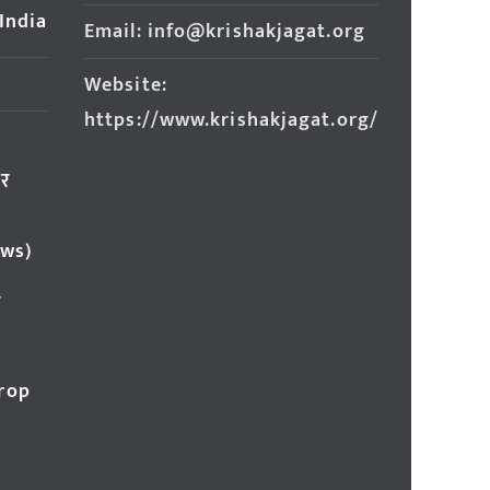
 India
Email: info@krishakjagat.org
Website:
https://www.krishakjagat.org/
ार
ews)
र
Crop