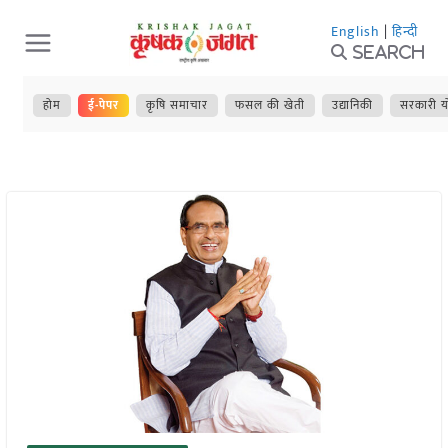
Skip
English
|
हिन्दी
to
Search
content
होम
ई-पेपर
कृषि समाचार
फसल की खेती
उद्यानिकी
सरकारी य