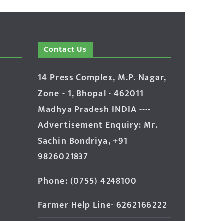
Contact Us
14 Press Complex, M.P. Nagar,
Zone - 1, Bhopal - 462011
Madhya Pradesh INDIA ----
Advertisement Enquiry: Mr.
Sachin Bondriya, +91
9826021837
Phone: (0755) 4248100
Farmer Help Line- 6262166222