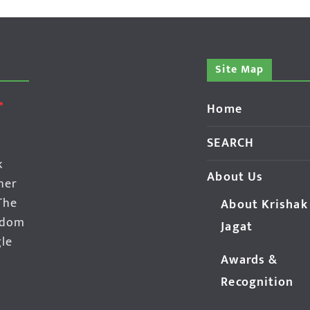
Site Map
Home
SEARCH
k
About Us
her
The
About Krishak
edom
Jagat
gle
Awards &
Recognition