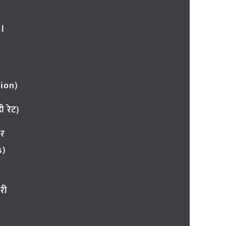
l
ion)
 रेट)
ार
s)
री