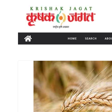
Skip
to
content
HOME
SEARCH
ABO