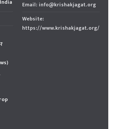
 India
Email: info@krishakjagat.org
Website:
https://www.krishakjagat.org/
ार
ews)
र
Crop