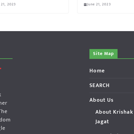
 21, 2023
June 21, 2023
Site Map
Home
SEARCH
k
About Us
her
The
About Krishak
edom
Jagat
gle