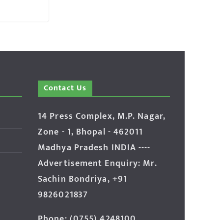
Contact Us
14 Press Complex, M.P. Nagar,
Zone - 1, Bhopal - 462011
Madhya Pradesh INDIA ----
Advertisement Enquiry: Mr.
Sachin Bondriya, +91
9826021837
Phone: (0755) 4248100