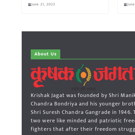
June 21, 2023
June
About Us
Krishak Jagat was founded by Shri Mani
Chandra Bondriya and his younger brot
Shri Suresh Chandra Gangrade in 1946. 
two were like minded and patriotic fre
fighters that after their freedom strug