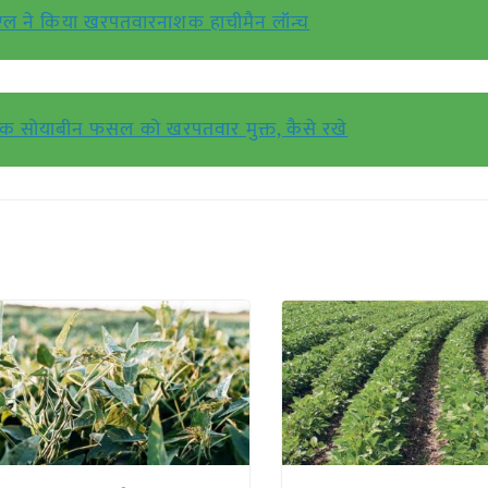
ने किया खरपतवारनाशक हाचीमैन लॉन्च
क सोयाबीन फसल को खरपतवार मुक्त, कैसे रखे