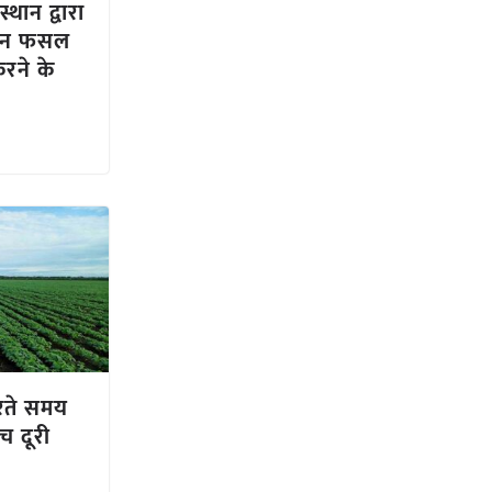
थान द्वारा
बीन फसल
रने के
रते समय
च दूरी