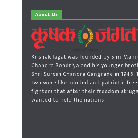
About Us
Krishak Jagat was founded by Shri Mani
Chandra Bondriya and his younger brot
Shri Suresh Chandra Gangrade in 1946. 
two were like minded and patriotic fre
fighters that after their freedom strug
wanted to help the nations