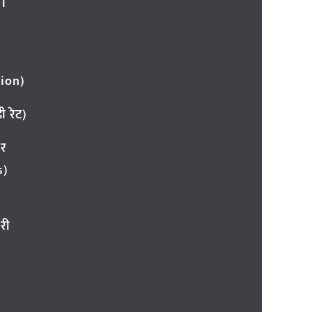
l
ion)
 रेट)
ार
s)
री