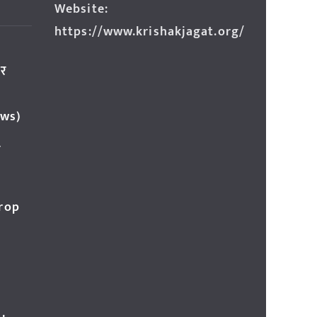
Website:
https://www.krishakjagat.org/
ार
ews)
र
Crop