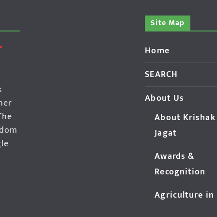
Site Map
Home
SEARCH
k
About Us
her
The
About Krishak
edom
Jagat
gle
Awards &
Recognition
Agriculture in