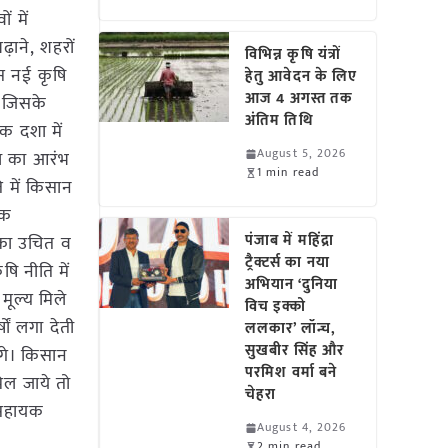
ं में
ढ़ाने, शहरों
विभिन्न कृषि यंत्रों
स नई कृषि
हेतु आवेदन के लिए
आज 4 अगस्त तक
थी जिसके
अंतिम तिथि
िक दशा में
August 5, 2026
मा का आरंभ
1 min read
ि में किसान
िक
पंजाब में महिंद्रा
 का उचित व
ट्रैक्टर्स का नया
ि नीति में
अभियान ‘दुनिया
ूल्य मिले
विच इक्को
षों लगा देती
ललकार’ लॉन्च,
सुखबीर सिंह और
ंगे। किसान
परमिश वर्मा बने
िल जाये तो
चेहरा
 सहायक
August 4, 2026
2 min read