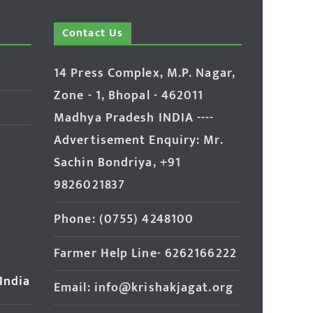
Contact Us
14 Press Complex, M.P. Nagar,
Zone - 1, Bhopal - 462011
Madhya Pradesh INDIA ----
Advertisement Enquiry: Mr.
Sachin Bondriya, +91
9826021837
Phone: (0755) 4248100
Farmer Help Line- 6262166222
 India
Email: info@krishakjagat.org