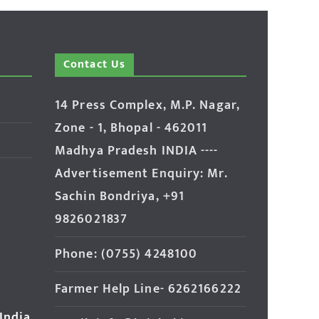
Contact Us
14 Press Complex, M.P. Nagar,
Zone - 1, Bhopal - 462011
Madhya Pradesh INDIA ----
Advertisement Enquiry: Mr.
Sachin Bondriya, +91
9826021837
Phone: (0755) 4248100
Farmer Help Line- 6262166222
 India