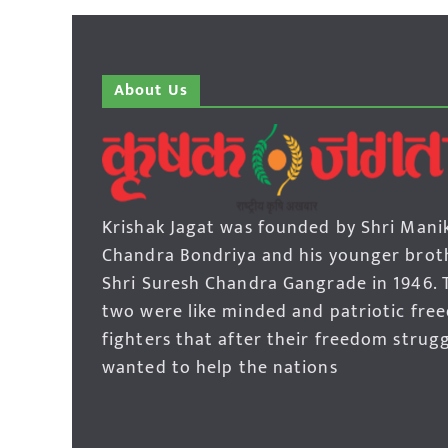
About Us
Krishak Jagat was founded by Shri Mani
Chandra Bondriya and his younger brot
Shri Suresh Chandra Gangrade in 1946. 
two were like minded and patriotic fre
fighters that after their freedom strug
wanted to help the nations