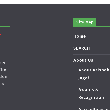
Site Map
Home
SEARCH
k
About Us
her
The
About Krishak
edom
Jagat
gle
Awards &
Recognition
Agriculture in