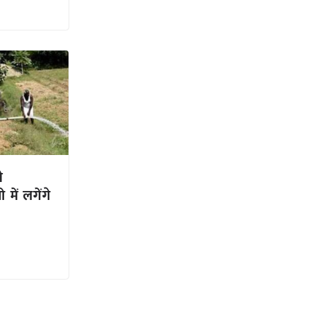
े
में लगेंगे