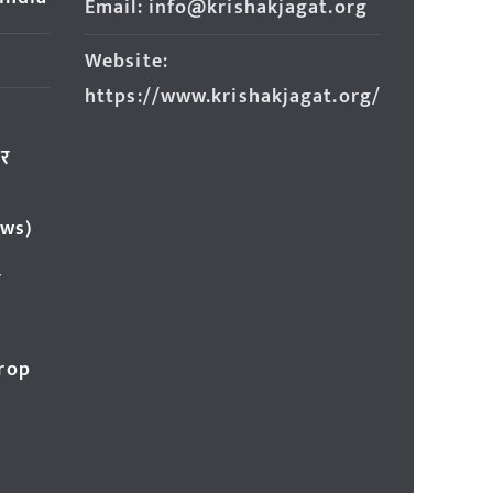
Email: info@krishakjagat.org
Website:
https://www.krishakjagat.org/
ार
ews)
र
Crop