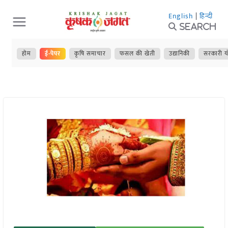
Skip
English
|
हिन्दी
to
Search
content
होम
ई-पेपर
कृषि समाचार
फसल की खेती
उद्यानिकी
सरकारी य