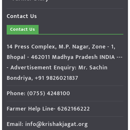
Contact Us
Contact Us
14 Press Complex, M.P. Nagar, Zone - 1,
Bhopal - 462011 Madhya Pradesh INDIA ---
- Advertisement Enquiry: Mr. Sachin
Bondriya, +91 9826021837
Phone: (0755) 4248100
Farmer Help Line- 6262166222
Email: info@krishakjagat.org