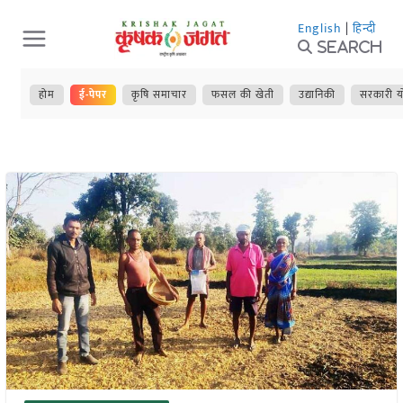
Skip
English
|
हिन्दी
to
Search
content
होम
ई-पेपर
कृषि समाचार
फसल की खेती
उद्यानिकी
सरकारी य