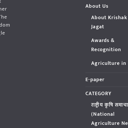
k
About Us
her
The
About Krishak
edom
Jagat
gle
Awards &
Recognition
Agriculture in
E-paper
CATEGORY
राष्ट्रीय कृषि समाच
(National
Agriculture N