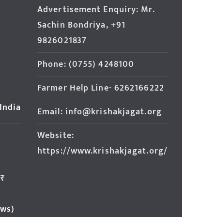
Advertisement Enquiry: Mr.
Sachin Bondriya, +91
9826021837
Phone: (0755) 4248100
Farmer Help Line- 6262166222
 India
Email: info@krishakjagat.org
Website:
https://www.krishakjagat.org/
ार
ews)