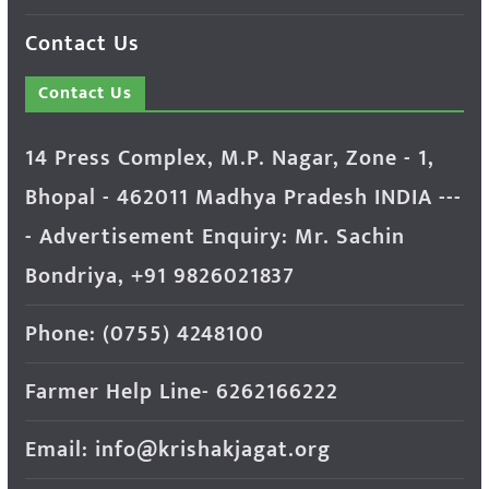
Contact Us
Contact Us
14 Press Complex, M.P. Nagar, Zone - 1,
Bhopal - 462011 Madhya Pradesh INDIA ---
- Advertisement Enquiry: Mr. Sachin
Bondriya, +91 9826021837
Phone: (0755) 4248100
Farmer Help Line- 6262166222
Email: info@krishakjagat.org