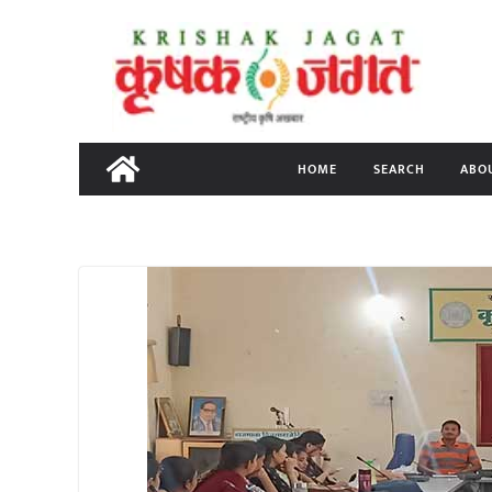
Skip
to
content
HOME
SEARCH
ABO