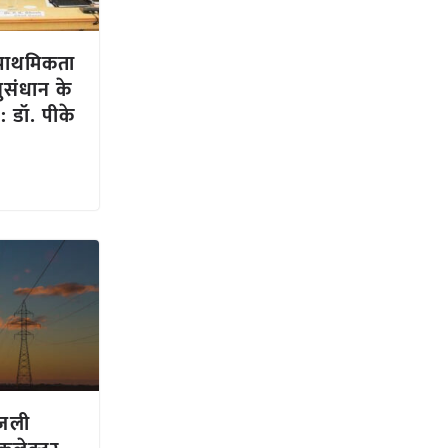
 प्राथमिकता
ुसंधान के
रें: डॉ. पीके
िजली