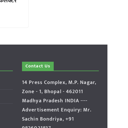
- कलेक्टर
Contact Us
14 Press Complex, M.P. Nagar,
Zone - 1, Bhopal - 462011
Madhya Pradesh INDIA ----
Advertisement Enquiry: Mr.
Sachin Bondriya, +91