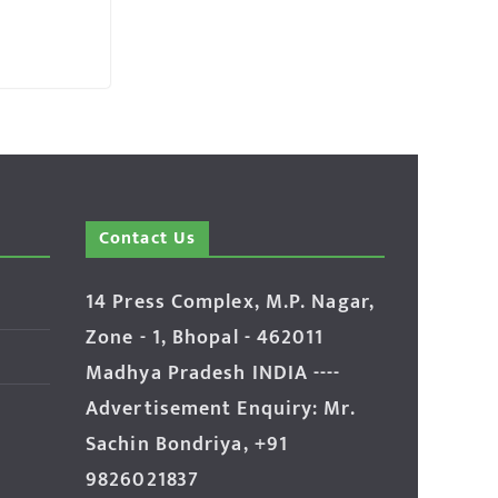
Contact Us
14 Press Complex, M.P. Nagar,
Zone - 1, Bhopal - 462011
Madhya Pradesh INDIA ----
Advertisement Enquiry: Mr.
Sachin Bondriya, +91
9826021837