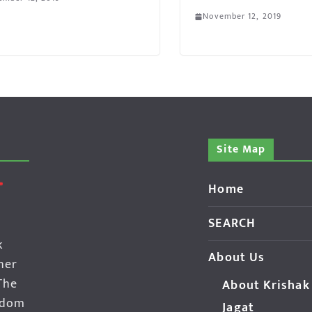
November 12, 2019
Site Map
Home
SEARCH
k
About Us
her
The
About Krishak
edom
Jagat