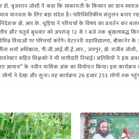
रोफेसर डॉ. बृजरतन जोशी ने कहा कि साबरमती के किसान का ग्राम स्वराज, प
 का भाव मानवता के लिए बड़ा संदेश है। पारिस्थितिकीय संतुलन बनाए र
देशक प्रो. आर.के. धूड़िया ने परिचर्चा के विषय का प्रवर्तन कर बत
तीय और चतुर्थ बुधवार को अपरान्ह् 12 से 1 बजे तक श्रृंखलाबद्ध कि
न्न विधाओं पर परिचर्चा करेंगे। वेटरनरी महाविद्यालय, बीकानेर के अधि
जीता शर्मा अधिष्ठाता, पी.जी.आई.वी.ई.आर., जयपुर, प्रो. राजीव जोशी, 
डायरेक्टर सहित शिक्षको ने भी भागीदारी निभाई। अतिथियों ने इस अ
लन नए आयाम” के नवीन मासिक अंक का विमोचन किया। इस कार्यक्रम 
ोगों ने देखा और सुना। यह कार्यक्रम 26 हजार 253 लोगों तक पहु