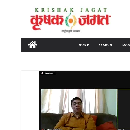
Skip
to
content
HOME
SEARCH
ABO