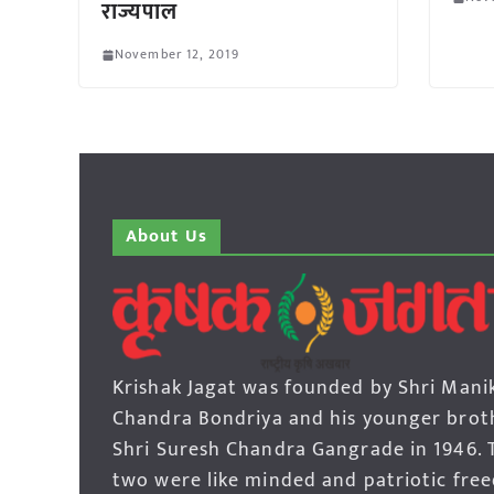
राज्यपाल
November 12, 2019
About Us
Krishak Jagat was founded by Shri Mani
Chandra Bondriya and his younger brot
Shri Suresh Chandra Gangrade in 1946. 
two were like minded and patriotic fre