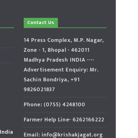
Contact Us
14 Press Complex, M.P. Nagar,
Zone - 1, Bhopal - 462011
Madhya Pradesh INDIA ----
Advertisement Enquiry: Mr.
Sachin Bondriya, +91
9826021837
Phone: (0755) 4248100
Farmer Help Line- 6262166222
 India
Email: info@krishakjagat.org