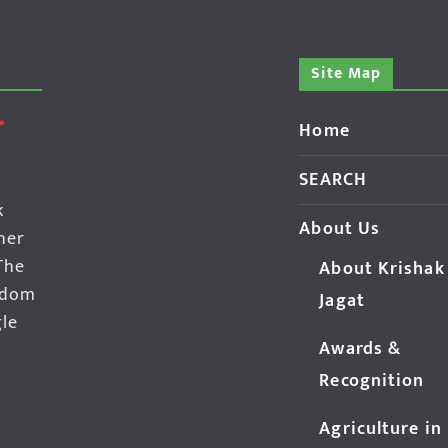
Site Map
Home
SEARCH
k
About Us
her
The
About Krishak
edom
Jagat
gle
Awards &
Recognition
Agriculture in