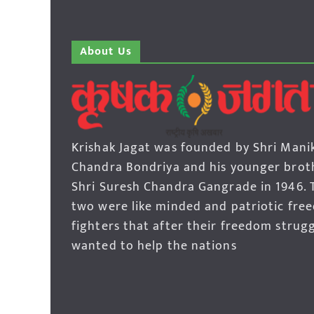
About Us
Krishak Jagat was founded by Shri Mani
Chandra Bondriya and his younger brot
Shri Suresh Chandra Gangrade in 1946. 
two were like minded and patriotic fre
fighters that after their freedom strug
wanted to help the nations