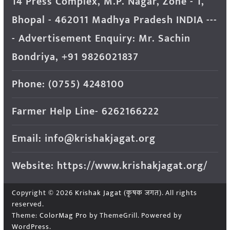
14 Press Complex, M.P. Nagar, Zone - 1,
Bhopal - 462011 Madhya Pradesh INDIA ---
- Advertisement Enquiry: Mr. Sachin
Bondriya, +91 9826021837
Phone: (0755) 4248100
Farmer Help Line- 6262166222
Email: info@krishakjagat.org
Website: https://www.krishakjagat.org/
Copyright © 2026
Krishak Jagat (कृषक जगत)
. All rights
reserved.
Theme:
ColorMag Pro
by ThemeGrill. Powered by
WordPress
.