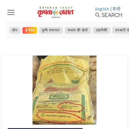
Skip
English
|
हिन्दी
to
Search
content
होम
ई-पेपर
कृषि समाचार
फसल की खेती
उद्यानिकी
सरकारी य