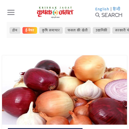
Skip
English
|
हिन्दी
to
Search
content
होम
ई-पेपर
कृषि समाचार
फसल की खेती
उद्यानिकी
सरकारी य