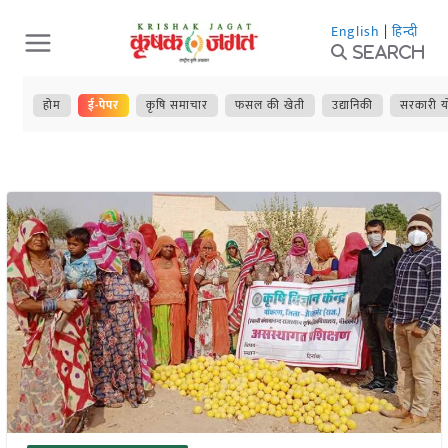
Skip
English
|
हिन्दी
to
Search
content
होम
ई-पेपर
कृषि समाचार
फसल की खेती
उद्यानिकी
सरकारी य