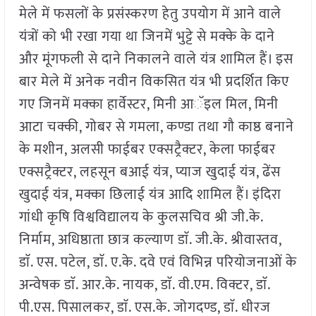
मेले में फसलों के प्रसंस्करण हेतु उपयोग में आने वाले
यंत्रों को भी रखा गया था जिनमें भुट्टे से मक्के के दाने
और मूंगफली से दाने निकालने वाले यंत्र शामिल हैं। इस
बार मेले में अनेक नवीन विकसित यंत्र भी प्रदर्शित किए
गए जिनमें मक्का हार्वेस्टर, मिनी आॅइल मिल, मिनी
आटा चक्की, गोबर से गमला, कण्डा तथा गौ काष्ठ बनाने
के मशीन, अलसी फाईबर एक्सट्रैक्टर, केला फाईबर
एक्सट्रैक्टर, लहसून बआई यंत्र, प्याज खुदाई यंत्र, ढेंस
खुदाई यंत्र, मक्का छिलाई यंत्र आदि शामिल हैं। इंदिरा
गांधी कृषि विश्वविद्यालय के कुलसचिव श्री जी.के.
निर्माम, अधिष्ठाता छात्र कल्याण डाॅ. जी.के. श्रीवास्तव,
डाॅ. एस. पटेल, डाॅ. ए.के. दवे एवं विभिन्न परियोजनाओं के
अन्वेषक डाॅ. आर.के. नायक, डाॅ. वी.एम. विक्टर, डाॅ.
पी.एस. पिसालकर, डाॅ. एस.के. जोगदण्ड, डाॅ. धीरज