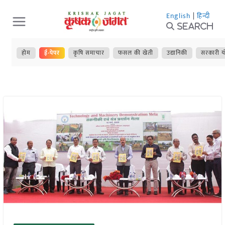
Skip
English
|
हिन्दी
to
Search
content
होम
ई-पेपर
कृषि समाचार
फसल की खेती
उद्यानिकी
सरकारी य