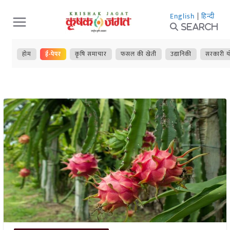
Skip
English
|
हिन्दी
to
Search
content
होम
ई-पेपर
कृषि समाचार
फसल की खेती
उद्यानिकी
सरकारी य