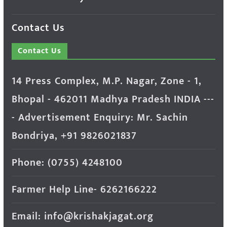
Contact Us
Contact Us
14 Press Complex, M.P. Nagar, Zone - 1,
Bhopal - 462011 Madhya Pradesh INDIA ---
- Advertisement Enquiry: Mr. Sachin
Bondriya, +91 9826021837
Phone: (0755) 4248100
Farmer Help Line- 6262166222
Email: info@krishakjagat.org