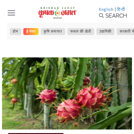
Skip
English
|
हिन्दी
to
Search
content
होम
ई-पेपर
कृषि समाचार
फसल की खेती
उद्यानिकी
सरकारी य