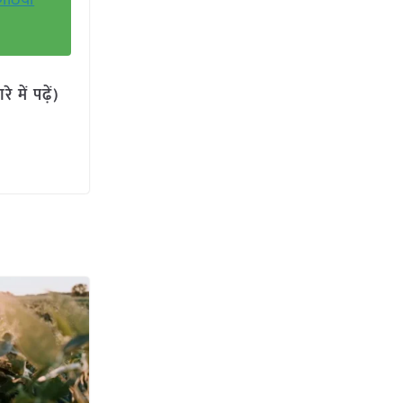
ोठियां
में पढ़ें)