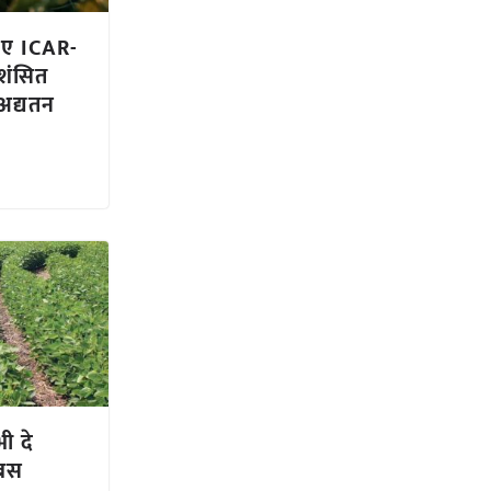
िए ICAR-
शंसित
अद्यतन
ी दे
 बस