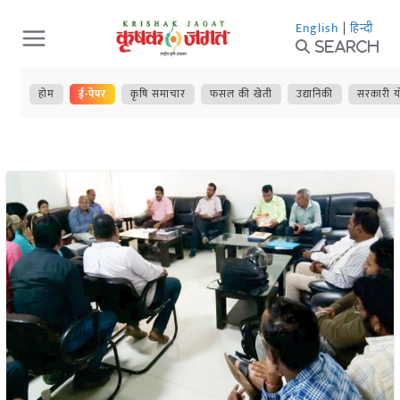
Skip
English
|
हिन्दी
to
Search
content
होम
ई-पेपर
कृषि समाचार
फसल की खेती
उद्यानिकी
सरकारी य