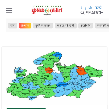
Skip
English
|
हिन्दी
to
Search
content
होम
ई-पेपर
कृषि समाचार
फसल की खेती
उद्यानिकी
सरकारी य