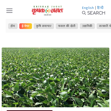
Skip
English
|
हिन्दी
to
Search
content
होम
ई-पेपर
कृषि समाचार
फसल की खेती
उद्यानिकी
सरकारी य