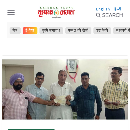
Skip
English
|
हिन्दी
to
Search
content
होम
ई-पेपर
कृषि समाचार
फसल की खेती
उद्यानिकी
सरकारी य