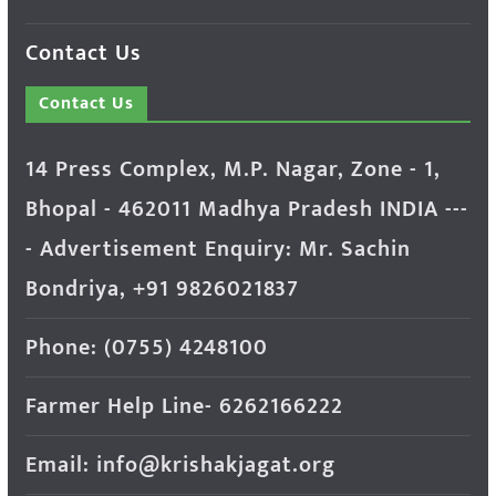
Contact Us
Contact Us
14 Press Complex, M.P. Nagar, Zone - 1,
Bhopal - 462011 Madhya Pradesh INDIA ---
- Advertisement Enquiry: Mr. Sachin
Bondriya, +91 9826021837
Phone: (0755) 4248100
Farmer Help Line- 6262166222
Email: info@krishakjagat.org