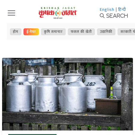
Skip
English
|
हिन्दी
to
Search
content
होम
ई-पेपर
कृषि समाचार
फसल की खेती
उद्यानिकी
सरकारी य