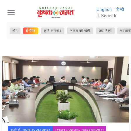
Skip
English
|
हिन्दी
Search
to
content
होम
ई-पेपर
कृषि समाचार
फसल की खेती
उद्यानिकी
सरकारी
उद्यानिकी (HORTICULTURE)
पशुपालन (ANIMAL HUSBANDRY)