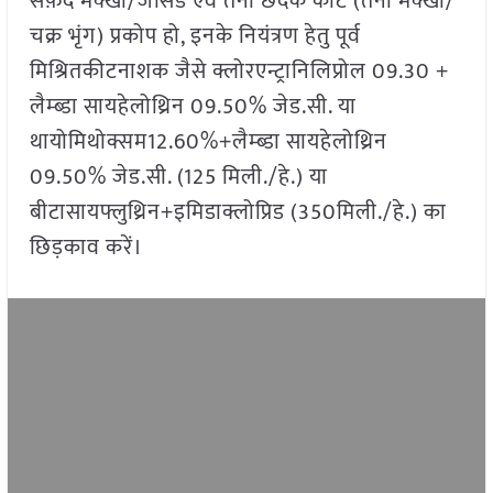
सफ़ेद मक्खी/जेसिड एवं तना छेदक कीट (तना मक्खी/
चक्र भृंग) प्रकोप हो, इनके नियंत्रण हेतु पूर्व
मिश्रितकीटनाशक जैसे क्लोरएन्ट्रानिलिप्रोल 09.30 +
लैम्ब्डा सायहेलोथ्रिन 09.50% जेड.सी. या
थायोमिथोक्सम12.60%+लैम्ब्डा सायहेलोथ्रिन
09.50% जेड.सी. (125 मिली./हे.) या
बीटासायफ्लुथ्रिन+इमिडाक्लोप्रिड (350मिली./हे.) का
छिड़काव करें।