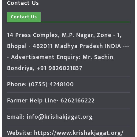
Contact Us
Contact Us
14 Press Complex, M.P. Nagar, Zone - 1,
Bhopal - 462011 Madhya Pradesh INDIA ---
- Advertisement Enquiry: Mr. Sachin
Bondriya, +91 9826021837
Phone: (0755) 4248100
Farmer Help Line- 6262166222
Email: info@krishakjagat.org
Website: https://www.krishakjagat.org/