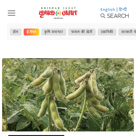
Skip
English
|
हिन्दी
to
Search
content
होम
ई-पेपर
कृषि समाचार
फसल की खेती
उद्यानिकी
सरकारी य