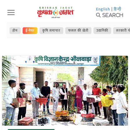
Skip
English
|
हिन्दी
to
Search
content
होम
ई-पेपर
कृषि समाचार
फसल की खेती
उद्यानिकी
सरकारी य