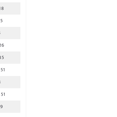
18
.5
5
26
85
.51
8
.51
.9