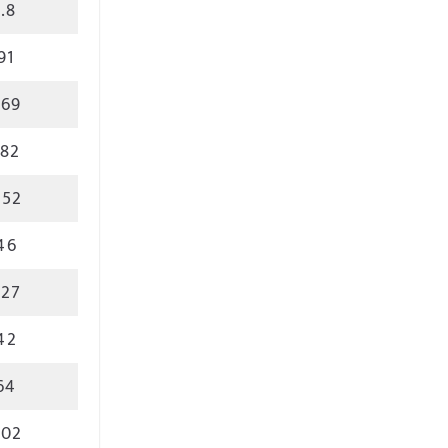
.8
91
.69
.82
.52
46
.27
42
64
.02