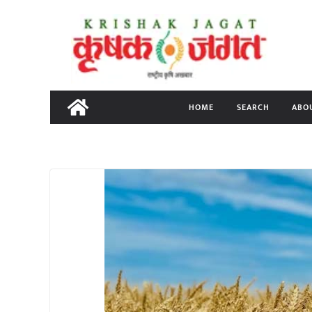
Skip
to
content
HOME
SEARCH
ABO