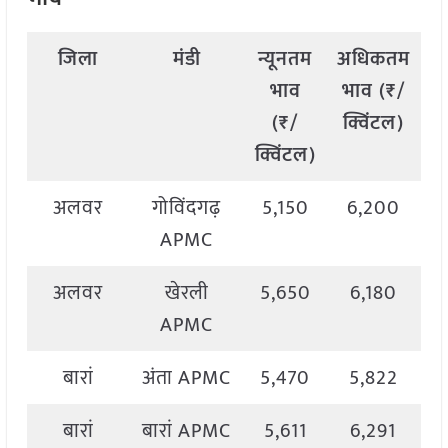
जिला
मंडी
न्यूनतम
अधिकतम
भाव
भाव (₹/
(₹/
क्विंटल)
क्विंटल)
क्
अलवर
गोविंदगढ़
5,150
6,200
5
APMC
अलवर
खेरली
5,650
6,180
5
APMC
बारां
अंता APMC
5,470
5,822
5
बारां
बारां APMC
5,611
6,291
6