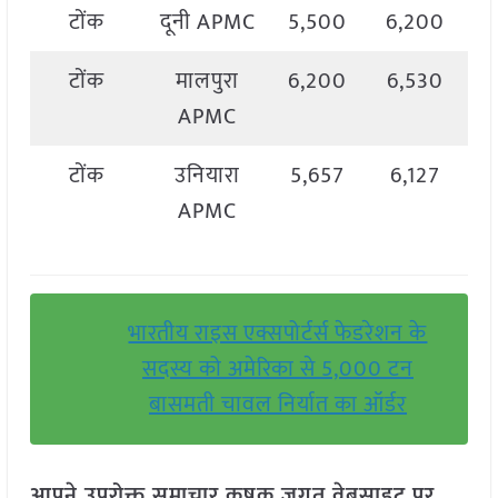
टोंक
दूनी APMC
5,500
6,200
5
टोंक
मालपुरा
6,200
6,530
6
APMC
टोंक
उनियारा
5,657
6,127
5
APMC
भारतीय राइस एक्सपोर्टर्स फेडरेशन के
सदस्य को अमेरिका से 5,000 टन
बासमती चावल निर्यात का ऑर्डर
आपने उपरोक्त समाचार कृषक जगत वेबसाइट पर