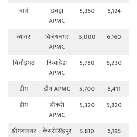
बारां
छबड़ा
5,350
6,124
5
APMC
ब्यावर
बिजयनगर
5,000
6,160
5
APMC
चित्तौड़गढ़
निम्बाहेड़ा
5,780
6,230
6
APMC
डीग
डीग APMC
5,700
6,411
6
डीग
सीकरी
5,320
5,820
5
APMC
श्रीगंगानगर
केसरीसिंहपुर
5,810
6,195
6