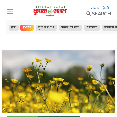
Skip
English
|
हिन्दी
to
Search
content
होम
ई-पेपर
कृषि समाचार
फसल की खेती
उद्यानिकी
सरकारी य