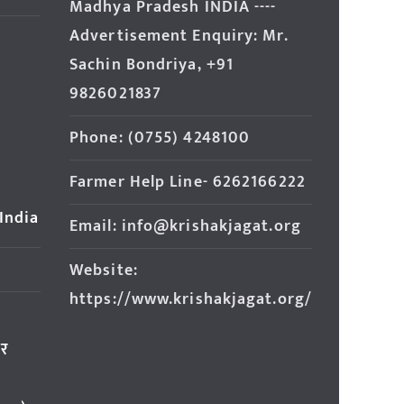
Madhya Pradesh INDIA ----
Advertisement Enquiry: Mr.
Sachin Bondriya, +91
9826021837
Phone: (0755) 4248100
Farmer Help Line- 6262166222
 India
Email: info@krishakjagat.org
Website:
https://www.krishakjagat.org/
ार