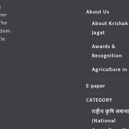
k
About Us
her
The
About Krishak
edom
Jagat
gle
Awards &
Recognition
Agriculture in
E-paper
CATEGORY
राष्ट्रीय कृषि समाच
(National