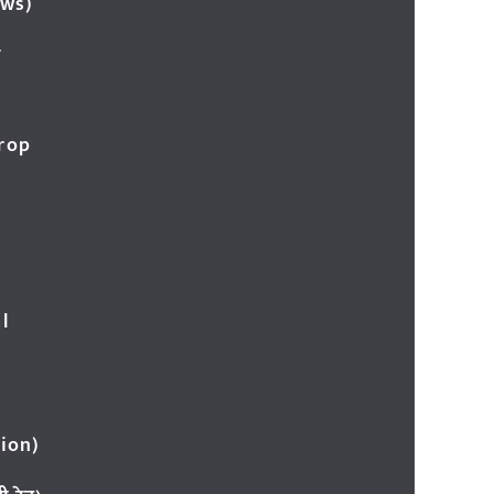
ews)
र
Crop
l
ion)