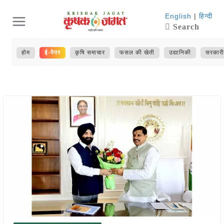
Skip
English
|
हिन्दी
Search
to
content
होम
ई-पेपर
कृषि समाचार
फसल की खेती
उद्यानिकी
सरकारी