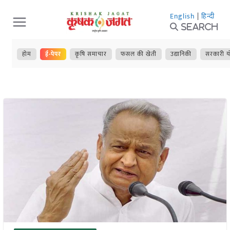
Skip
English
|
हिन्दी
to
Search
content
होम
ई-पेपर
कृषि समाचार
फसल की खेती
उद्यानिकी
सरकारी य