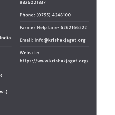
9826021837
Phone: (0755) 4248100
Farmer Help Line- 6262166222
 India
Email: info@krishakjagat.org
Website:
https://www.krishakjagat.org/
ार
ews)
र