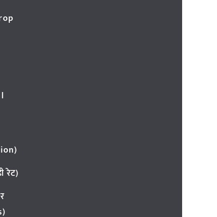
Crop
l
ion)
 रेट)
ार
s)