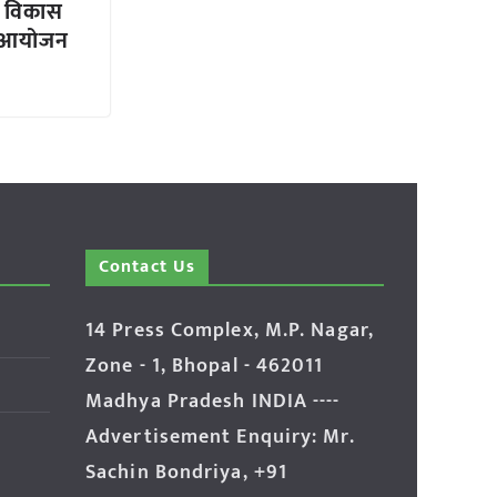
ल विकास
ल आयोजन
Contact Us
14 Press Complex, M.P. Nagar,
Zone - 1, Bhopal - 462011
Madhya Pradesh INDIA ----
Advertisement Enquiry: Mr.
Sachin Bondriya, +91