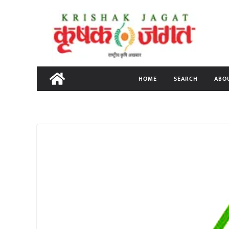
Skip
to
content
HOME
SEARCH
ABO