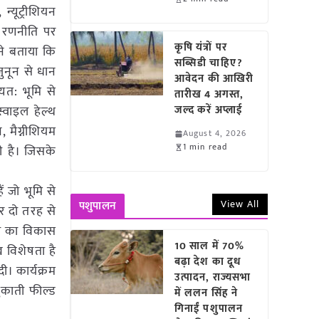
्यूट्रीशियन
न रणनीति पर
कृषि यंत्रों पर
 ने बताया कि
सब्सिडी चाहिए?
ुनून से धान
आवेदन की आखिरी
्यत: भूमि से
तारीख 4 अगस्त,
्वाइल हेल्थ
जल्द करें अप्लाई
, मैग्नीशियम
August 4, 2026
1 min read
ती है। जिसके
ं जो भूमि से
View All
पशुपालन
र दो तरह से
सल का विकास
10 साल में 70%
ख विशेषता है
बढ़ा देश का दूध
। कार्यक्रम
उत्पादन, राज्यसभा
मुकाती फील्ड
में ललन सिंह ने
गिनाईं पशुपालन