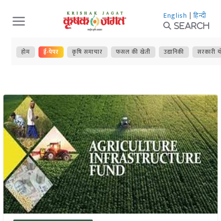
Skip
English
|
हिन्दी
to
Search
content
होम
ई-पेपर
कृषि समाचार
फसल की खेती
उद्यानिकी
सरकारी य