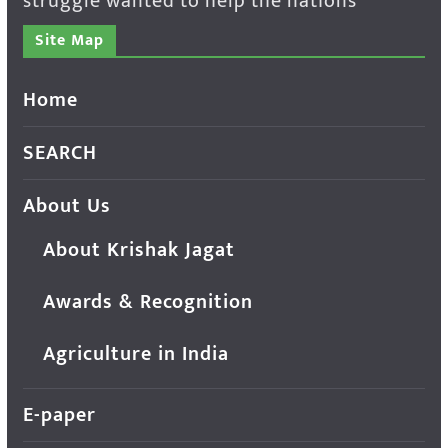
struggle wanted to help the nations
Site Map
Home
SEARCH
About Us
About Krishak Jagat
Awards & Recognition
Agriculture in India
E-paper