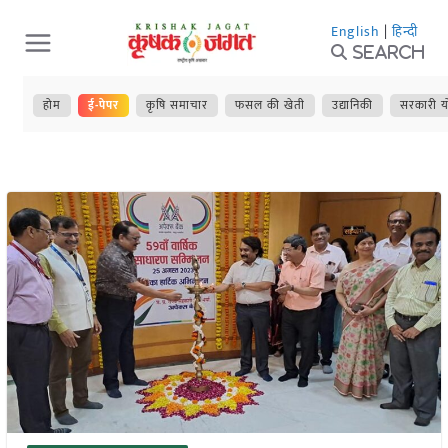
Skip
English
|
हिन्दी
to
Search
content
होम
ई-पेपर
कृषि समाचार
फसल की खेती
उद्यानिकी
सरकारी य