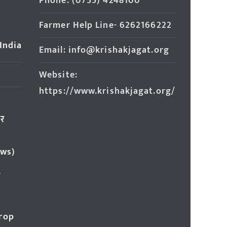
Phone: (0755) 4248100
Farmer Help Line- 6262166222
 India
Email: info@krishakjagat.org
Website:
https://www.krishakjagat.org/
ार
ews)
र
Crop