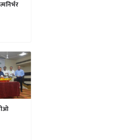
्मनिर्भर
पीओ