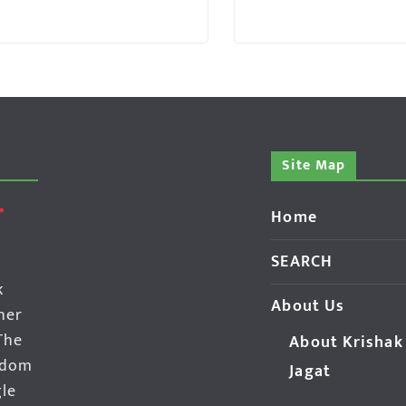
Site Map
Home
SEARCH
k
About Us
her
The
About Krishak
edom
Jagat
gle