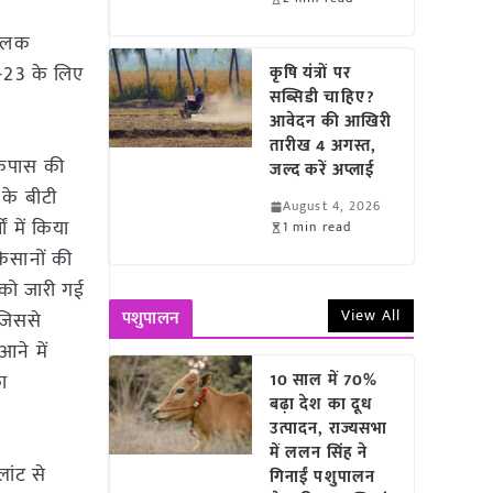
ालक
 -23 के लिए
कृषि यंत्रों पर
सब्सिडी चाहिए?
आवेदन की आखिरी
तारीख 4 अगस्त,
 कपास की
जल्द करें अप्लाई
 के बीटी
August 4, 2026
ं में किया
1 min read
किसानों की
 को जारी गई
View All
पशुपालन
 जिससे
आने में
का
10 साल में 70%
बढ़ा देश का दूध
उत्पादन, राज्यसभा
में ललन सिंह ने
लांट से
गिनाईं पशुपालन