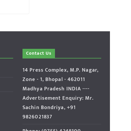
Contact Us
14 Press Complex, M.P. Nagar,
Zone - 1, Bhopal - 462011
Madhya Pradesh INDIA ----
Advertisement Enquiry: Mr.
Sachin Bondriya, +91
9826021837