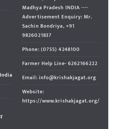
Madhya Pradesh INDIA ----
Advertisement Enquiry: Mr.
Sachin Bondriya, +91
9826021837
Phone: (0755) 4248100
Farmer Help Line- 6262166222
 India
Email: info@krishakjagat.org
Website:
https://www.krishakjagat.org/
ार