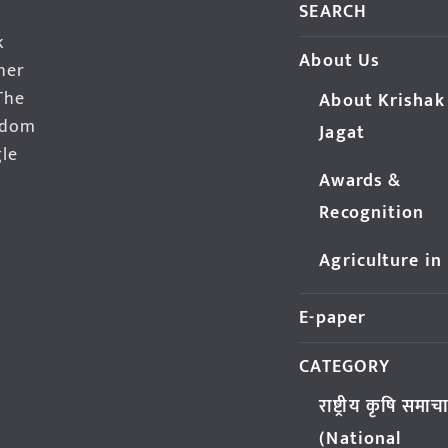
SEARCH
k
About Us
her
The
About Krishak
edom
Jagat
gle
Awards &
Recognition
Agriculture in
E-paper
CATEGORY
राष्ट्रीय कृषि समाच
(National