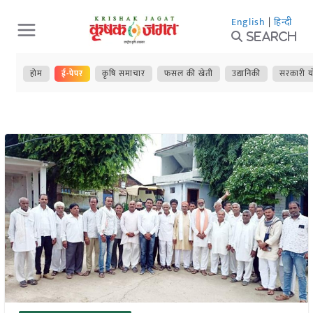
Skip
English
|
हिन्दी
to
Search
content
होम
ई-पेपर
कृषि समाचार
फसल की खेती
उद्यानिकी
सरकारी य