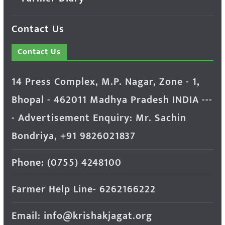
Contact Us
Contact Us
14 Press Complex, M.P. Nagar, Zone - 1,
Bhopal - 462011 Madhya Pradesh INDIA ---
- Advertisement Enquiry: Mr. Sachin
Bondriya, +91 9826021837
Phone: (0755) 4248100
Farmer Help Line- 6262166222
Email: info@krishakjagat.org