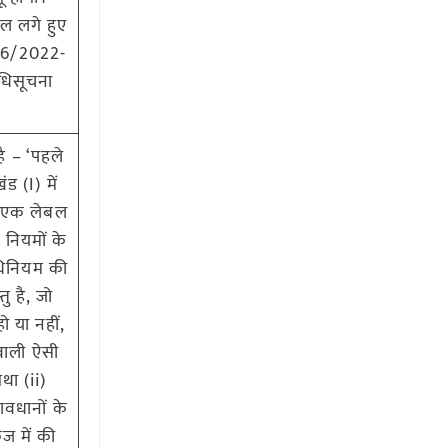
ेबल लगे हुए
या 6/2022-
धिसूचना
ै – ‘पहले
 (I) में
पर एक लेबल
नियमों के
अधिनियम की
ु है, जो
ो या नहीं,
 वाली ऐसी
था (ii)
वधानों के
ेज में की