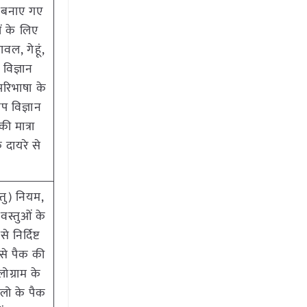
 बनाए गए
ं के लिए
वल, गेहूं,
 विज्ञान
रिभाषा के
प विज्ञान
 मात्रा
 दायरे से
्तु) नियम,
वस्तुओं के
िर्दिष्ट
 से पैक की
ोग्राम के
िलो के पैक