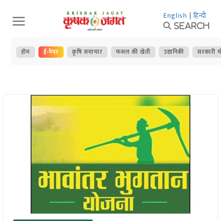
Skip
English
|
हिन्दी
to
Search
content
होम
ई-पेपर
कृषि समाचार
फसल की खेती
उद्यानिकी
सरकारी य