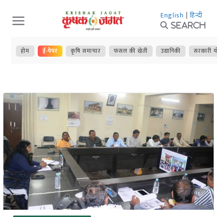
Skip
English
|
हिन्दी
to
Search
content
होम
ई-पेपर
कृषि समाचार
फसल की खेती
उद्यानिकी
सरकारी य