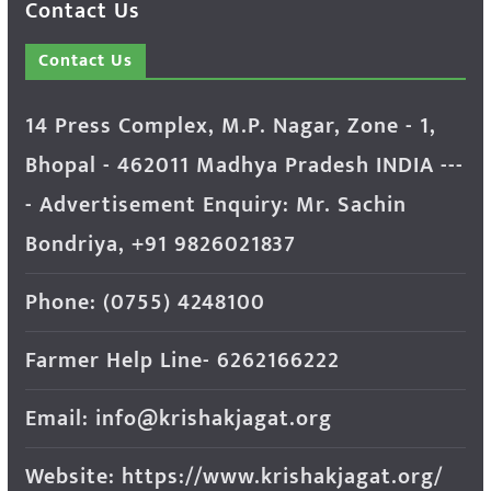
Contact Us
Contact Us
14 Press Complex, M.P. Nagar, Zone - 1,
Bhopal - 462011 Madhya Pradesh INDIA ---
- Advertisement Enquiry: Mr. Sachin
Bondriya, +91 9826021837
Phone: (0755) 4248100
Farmer Help Line- 6262166222
Email: info@krishakjagat.org
Website: https://www.krishakjagat.org/