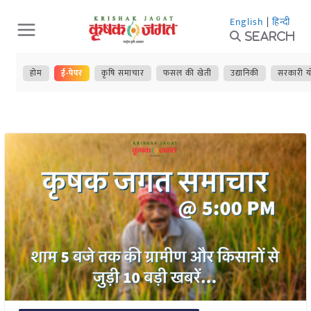
Skip
English
|
हिन्दी
to
Search
content
होम
ई-पेपर
कृषि समाचार
फसल की खेती
उद्यानिकी
सरकारी य