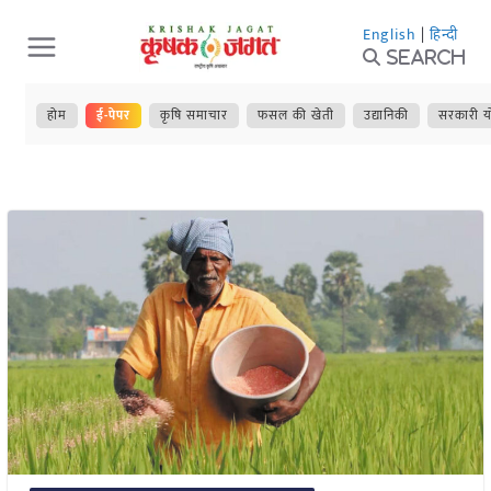
Skip
English
|
हिन्दी
to
Search
content
होम
ई-पेपर
कृषि समाचार
फसल की खेती
उद्यानिकी
सरकारी य