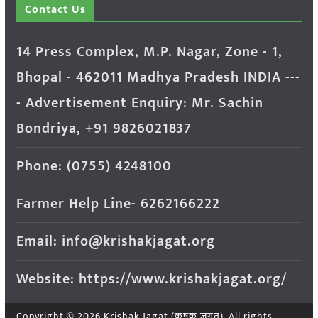
Contact Us
14 Press Complex, M.P. Nagar, Zone - 1,
Bhopal - 462011 Madhya Pradesh INDIA ---
- Advertisement Enquiry: Mr. Sachin
Bondriya, +91 9826021837
Phone: (0755) 4248100
Farmer Help Line- 6262166222
Email: info@krishakjagat.org
Website: https://www.krishakjagat.org/
Copyright © 2026
Krishak Jagat (कृषक जगत)
. All rights