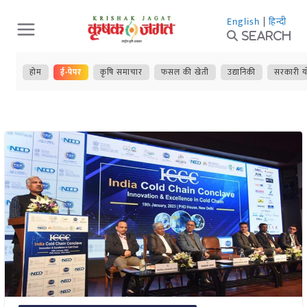
Skip
English
|
हिन्दी
to
Search
content
होम
ई-पेपर
कृषि समाचार
फसल की खेती
उद्यानिकी
सरकारी य