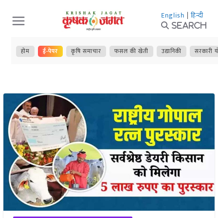
Skip
English
|
हिन्दी
to
Search
content
होम
ई-पेपर
कृषि समाचार
फसल की खेती
उद्यानिकी
सरकारी य