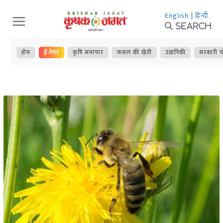
Skip
English
|
हिन्दी
to
Search
content
होम
ई-पेपर
कृषि समाचार
फसल की खेती
उद्यानिकी
सरकारी य