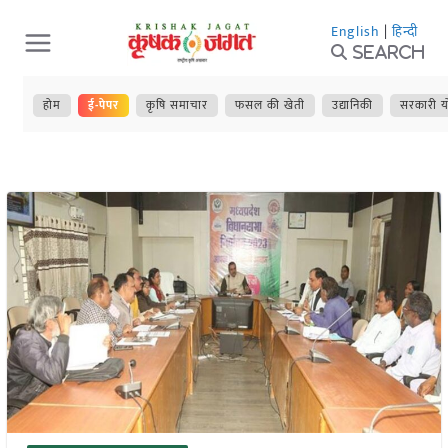
Skip
English
|
हिन्दी
to
Search
content
होम
ई-पेपर
कृषि समाचार
फसल की खेती
उद्यानिकी
सरकारी य