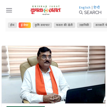
Skip
English
|
हिन्दी
to
Search
content
होम
ई-पेपर
कृषि समाचार
फसल की खेती
उद्यानिकी
सरकारी य